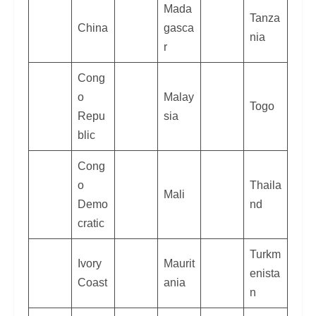
Mada
Tanza
China
gasca
nia
r
Cong
o
Malay
Togo
Repu
sia
blic
Cong
o
Thaila
Mali
Demo
nd
cratic
Turkm
Ivory
Maurit
enista
Coast
ania
n