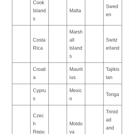
Cook
Swed
Island
Malta
en
s
Marsh
Costa
all
Switz
Rica
Island
erland
s
Croati
Maurit
Tajikis
a
ius
tan
Cypru
Mexic
Tonga
s
o
Trinid
Czec
ad
h
Moldo
and
Repu
va