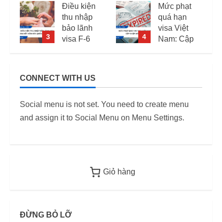
Điều kiện
Mức phạt
thu nhập
quá hạn
bảo lãnh
visa Việt
3
4
visa F-6
Nam: Cập
(visa kết
nhập mới
hôn Hàn
nhất
Quốc) –
CONNECT WITH US
i
Quy định
11/06/2026
áp dụng
6
Social menu is not set. You need to create menu
từ 2026
and assign it to Social Menu on Menu Settings.
12/06/2026
Giỏ hàng
ĐỪNG BỎ LỠ