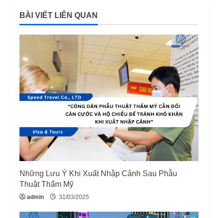
n
BÀI VIẾT LIÊN QUAN
u
e
R
e
a
d
i
n
Những Lưu Ý Khi Xuất Nhập Cảnh Sau Phẫu
g
Thuật Thẩm Mỹ
admin
31/03/2025