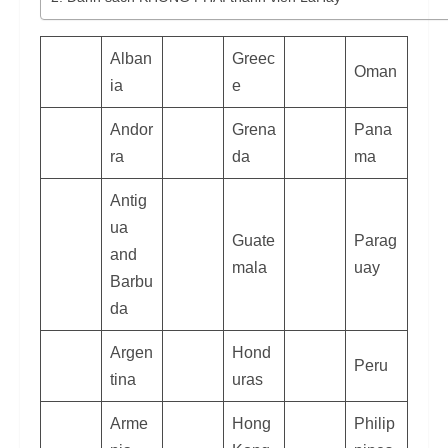
Alban
Greec
Oman
ia
e
Andor
Grena
Pana
ra
da
ma
Antig
ua
Guate
Parag
and
mala
uay
Barbu
da
Argen
Hond
Peru
tina
uras
Arme
Hong
Philip