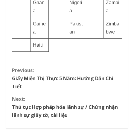
Ghan
Nigeri
Zambi
a
a
a
Guine
Pakist
Zimba
a
an
bwe
Haiti
Previous:
C
Giấy Miễn Thị Thực 5 Năm: Hướng Dẫn Chi
o
Tiết
n
Next:
Thủ tục Hợp pháp hóa lãnh sự / Chứng nhận
t
lãnh sự giấy tờ, tài liệu
i