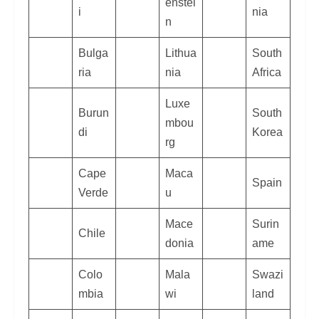
enstei
i
nia
n
Bulga
Lithua
South
ria
nia
Africa
Luxe
Burun
South
mbou
di
Korea
rg
Cape
Maca
Spain
Verde
u
Mace
Surin
Chile
donia
ame
Colo
Mala
Swazi
mbia
wi
land