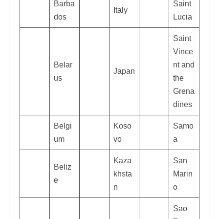
Barba
Saint
Italy
dos
Lucia
Saint
Vince
Belar
nt and
Japan
us
the
Grena
dines
Belgi
Koso
Samo
um
vo
a
Kaza
San
Beliz
khsta
Marin
e
n
o
Sao