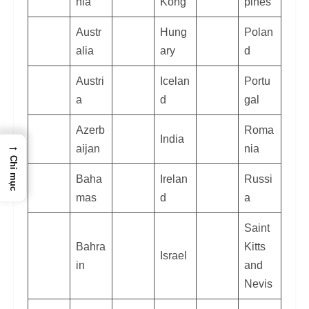
nia
Kong
pines
Austr
Hung
Polan
alia
ary
d
Austri
Icelan
Portu
a
d
gal
Azerb
Roma
India
→
aijan
nia
Chỉ mục
Baha
Irelan
Russi
mas
d
a
Saint
Bahra
Kitts
Israel
in
and
Nevis