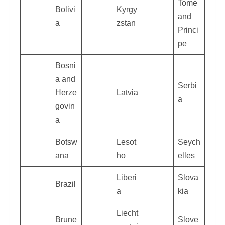
Tome
Bolivi
Kyrgy
and
a
zstan
Princi
pe
Bosni
a and
Serbi
Herze
Latvia
a
govin
a
Botsw
Lesot
Seych
ana
ho
elles
Liberi
Slova
Brazil
a
kia
Liecht
Brune
Slove