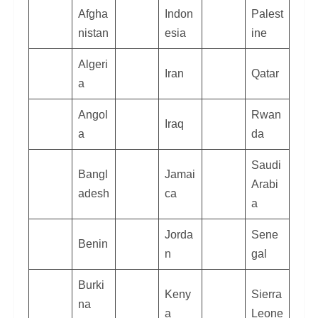
Afgha
Indon
Palest
nistan
esia
ine
Algeri
Iran
Qatar
a
Angol
Rwan
Iraq
a
da
Saudi
Bangl
Jamai
Arabi
adesh
ca
a
Jorda
Sene
Benin
n
gal
Burki
Keny
Sierra
na
a
Leone