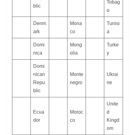
Tobag
blic
o
Denm
Mona
Tunisi
ark
co
a
Domi
Mong
Turke
nica
olia
y
Domi
nican
Monte
Ukrai
Repu
negro
ne
blic
Unite
Ecua
Moroc
d
dor
co
Kingd
om