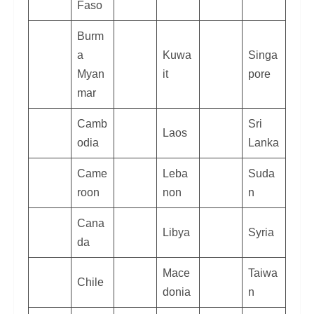
Faso
Burm
a
Kuwa
Singa
Myan
it
pore
mar
Camb
Sri
Laos
odia
Lanka
Came
Leba
Suda
roon
non
n
Cana
Libya
Syria
da
Mace
Taiwa
Chile
donia
n