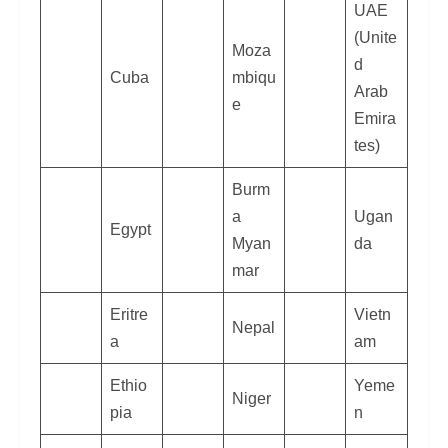
UAE
(Unite
Moza
d
Cuba
mbiqu
Arab
e
Emira
tes)
Burm
a
Ugan
Egypt
Myan
da
mar
Eritre
Vietn
Nepal
a
am
Ethio
Yeme
Niger
pia
n