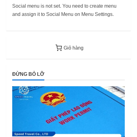
Social menu is not set. You need to create menu
Danh Sách 12.649 Doanh Nghiệp
and assign it to Social Menu on Menu Settings.
Kiểm Tra PCCC, ANTT Tại TP.HCM
Năm 2026
2
12/06/2026
Điều kiện thu nhập bảo lãnh visa F-6
Giỏ hàng
(visa kết hôn Hàn Quốc) – Quy định
áp dụng từ 2026
3
12/06/2026
ĐỪNG BỎ LỠ
Mức phạt quá hạn visa Việt Nam:
Cập nhập mới nhất
11/06/2026
4