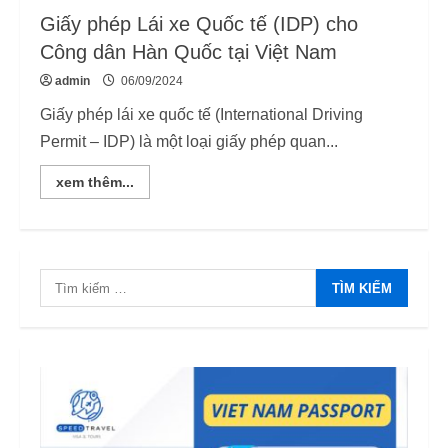
Giấy phép Lái xe Quốc tế (IDP) cho
Công dân Hàn Quốc tại Việt Nam
admin
06/09/2024
Giấy phép lái xe quốc tế (International Driving
Permit – IDP) là một loại giấy phép quan...
Read
xem thêm...
more
about
Giấy
phép
Lái
xe
Quốc
Tìm
tế
(IDP)
kiếm
cho
Danh Sách 12.649 Doanh Nghiệp
cho:
Công
Kiểm Tra PCCC, ANTT Tại TP.HCM
dân
Hàn
Năm 2026
Quốc
2
tại
12/06/2026
Việt
Nam
Điều kiện thu nhập bảo lãnh visa F-6