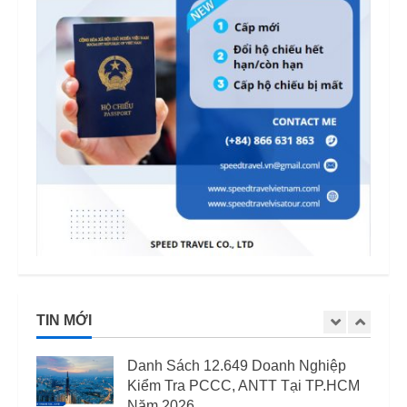
(visa kết hôn Hàn Quốc) – Quy định
áp dụng từ 2026
3
12/06/2026
Mức phạt quá hạn visa Việt Nam:
Cập nhập mới nhất
11/06/2026
4
Quốc tịch khó xin visa Việt Nam:
Danh sách cập nhật và những điều
cần biết năm 2026
5
15/04/2026
03 Trường Hợp Bị Thu Hồi Giấy
Phép Lao Động Từ 07/08/2025
TIN MỚI
12/06/2026
1
Danh Sách 12.649 Doanh Nghiệp
Kiểm Tra PCCC, ANTT Tại TP.HCM
Năm 2026