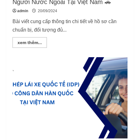
Người Nước Ngoài Tại Việt Nam 🚗
admin
20/09/2024
Bài viết cung cấp thông tin chi tiết về hồ sơ cần
chuẩn bị, đối tượng đủ...
Read
xem thêm...
more
about
Thủ
Tục
Đổi
Giấy
Phép
Lái
Xe
Cho
Người
Nước
Ngoài
Tại
Việt
Nam
🚗