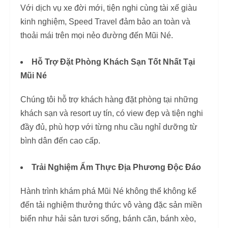
Với dịch vụ xe đời mới, tiện nghi cùng tài xế giàu
kinh nghiệm, Speed Travel đảm bảo an toàn và
thoải mái trên mọi nẻo đường đến Mũi Né.
Hỗ Trợ Đặt Phòng Khách Sạn Tốt Nhất Tại
Mũi Né
Chúng tôi hỗ trợ khách hàng đặt phòng tại những
khách sạn và resort uy tín, có view đẹp và tiện nghi
đầy đủ, phù hợp với từng nhu cầu nghỉ dưỡng từ
bình dân đến cao cấp.
Trải Nghiệm Ẩm Thực Địa Phương Độc Đáo
Hành trình khám phá Mũi Né không thể không kể
đến tải nghiệm thưởng thức vô vàng đặc sản miền
biển như hải sản tươi sống, bánh căn, bánh xèo,