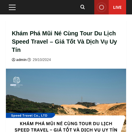
Skip
LIVE
Primary
to
Menu
content
Khám Phá Mũi Né Cùng Tour Du Lịch
Speed Travel – Giá Tốt Và Dịch Vụ Uy
Tín
admin
29/10/2024