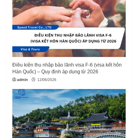
e
a
d
i
n
Điều kiện thu nhập bảo lãnh visa F-6 (visa kết hôn
g
Hàn Quốc) – Quy định áp dụng từ 2026
admin
12/06/2026