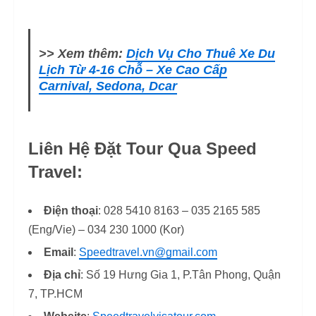
>> Xem thêm:
Dịch Vụ Cho Thuê Xe Du
Lịch Từ 4-16 Chỗ – Xe Cao Cấp
Carnival, Sedona, Dcar
Liên Hệ Đặt Tour Qua Speed
Travel:
Điện thoại
: 028 5410 8163 – 035 2165 585
(Eng/Vie) – 034 230 1000 (Kor)
Email
:
Speedtravel.vn@gmail.com
Địa chỉ
: Số 19 Hưng Gia 1, P.Tân Phong, Quận
7, TP.HCM