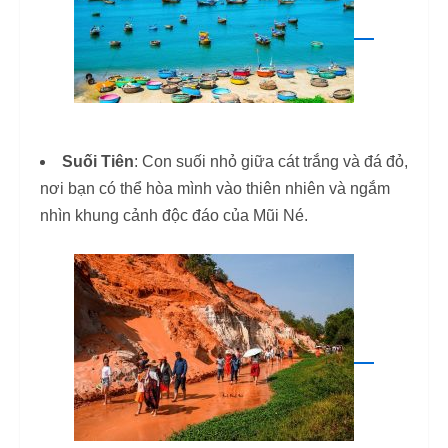
Suối Tiên
: Con suối nhỏ giữa cát trắng và đá đỏ,
nơi bạn có thể hòa mình vào thiên nhiên và ngắm
nhìn khung cảnh độc đáo của Mũi Né.