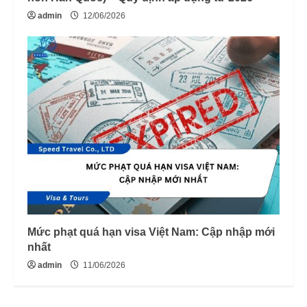
admin
12/06/2026
Mức phạt quá hạn visa Việt Nam: Cập nhập mới
nhất
admin
11/06/2026