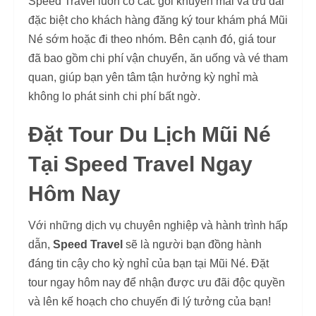
Speed Travel luôn có các gói khuyến mãi và ưu đãi
đặc biệt cho khách hàng đăng ký tour khám phá Mũi
Né sớm hoặc đi theo nhóm. Bên cạnh đó, giá tour
đã bao gồm chi phí vận chuyển, ăn uống và vé tham
quan, giúp bạn yên tâm tận hưởng kỳ nghỉ mà
không lo phát sinh chi phí bất ngờ.
Đặt Tour Du Lịch Mũi Né
Tại Speed Travel Ngay
Hôm Nay
Với những dịch vụ chuyên nghiệp và hành trình hấp
dẫn,
Speed Travel
sẽ là người bạn đồng hành
đáng tin cậy cho kỳ nghỉ của bạn tại Mũi Né. Đặt
tour ngay hôm nay để nhận được ưu đãi độc quyền
và lên kế hoạch cho chuyến đi lý tưởng của bạn!