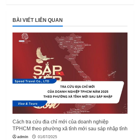
t
i
BÀI VIẾT LIÊN QUAN
n
u
e
R
e
a
d
Cách tra cứu địa chỉ mới của doanh nghiệp
i
TPHCM theo phường xã tỉnh mới sau sáp nhập tỉnh
n
admin
01/07/2025