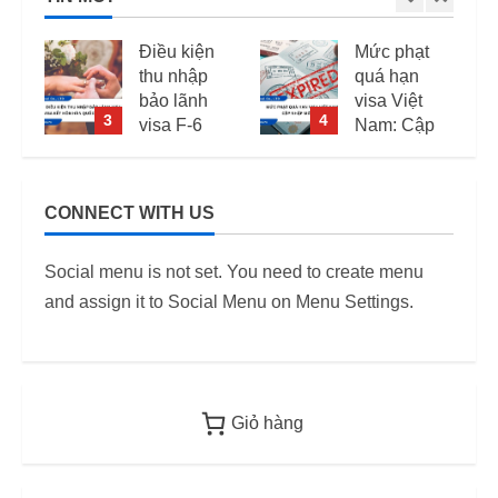
Điều kiện
Mức phạt
thu nhập
quá hạn
bảo lãnh
visa Việt
3
4
visa F-6
Nam: Cập
(visa kết
nhập mới
hôn Hàn
nhất
Quốc) –
CONNECT WITH US
i
Quy định
11/06/2026
áp dụng
6
Social menu is not set. You need to create menu
từ 2026
and assign it to Social Menu on Menu Settings.
12/06/2026
Giỏ hàng