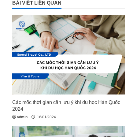
BÀI VIẾT LIÊN QUAN
i
n
u
e
R
e
a
d
Các mốc thời gian cần lưu ý khi du học Hàn Quốc
i
2024
admin
16/01/2024
n
g