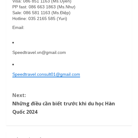
Visa: 086 851 1163 (Ms.Uyên)
PP fast: 086 663 1863 (Ms.Như)
Sale: 086 581 1163 (Ms.Điệp)
Hotline: 035 2165 585 (Yuri)
Email:
Speedtravel.vn@gmail.com
Speedtravel.consult01@gmail.com
C
Next:
Những điều cần biết trước khi du học Hàn
o
Quốc 2024
n
t