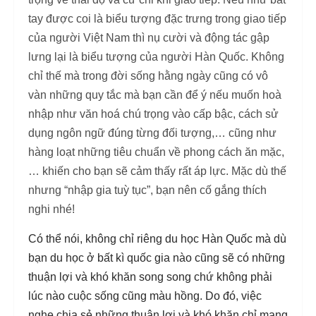
tay được coi là biểu tượng đặc trưng trong giao tiếp
của người Việt Nam thì nụ cười và động tác gập
lưng lại là biểu tượng của người Hàn Quốc. Không
chỉ thế mà trong đời sống hằng ngày cũng có vô
vàn những quy tắc mà bạn cần để ý nếu muốn hoà
nhập như văn hoá chú trọng vào cấp bậc, cách sử
dụng ngôn ngữ đúng từng đối tượng,… cũng như
hàng loạt những tiêu chuẩn về phong cách ăn mặc,
… khiến cho bạn sẽ cảm thấy rất áp lực. Mặc dù thế
nhưng “nhập gia tuỳ tục”, bạn nên cố gắng thích
nghi nhé!
Có thể nói, không chỉ riêng du học Hàn Quốc mà dù
bạn du học ở bất kì quốc gia nào cũng sẽ có những
thuận lợi và khó khăn song song chứ không phải
lúc nào cuộc sống cũng màu hồng. Do đó, việc
nghe chia sẻ những thuận lợi và khó khăn chỉ mang