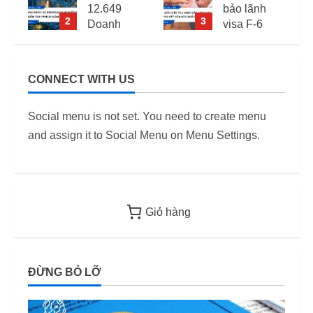
bảo lãnh
visa Việt
3
4
visa F-6
Nam: Cập
(visa kết
nhập mới
hôn Hàn
nhất
Quốc) –
CONNECT WITH US
i
Quy định
11/06/2026
áp dụng
6
Social menu is not set. You need to create menu
từ 2026
and assign it to Social Menu on Menu Settings.
12/06/2026
Giỏ hàng
ĐỪNG BỎ LỠ