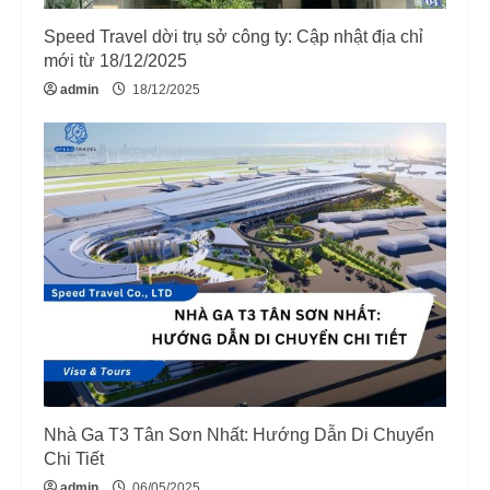
i
Speed Travel dời trụ sở công ty: Cập nhật địa chỉ
mới từ 18/12/2025
n
admin
18/12/2025
g
Nhà Ga T3 Tân Sơn Nhất: Hướng Dẫn Di Chuyển
Chi Tiết
admin
06/05/2025