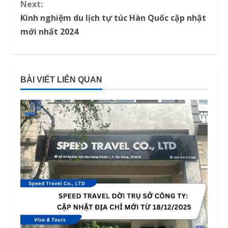
Next:
o
Kinh nghiệm du lịch tự túc Hàn Quốc cập nhật
n
mới nhất 2024
t
i
BÀI VIẾT LIÊN QUAN
n
u
e
R
e
a
d