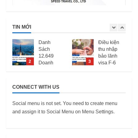
TIN MỚI
Danh
Điều kiện
Sách
thu nhập
12.649
bảo lãnh
2
3
Doanh
visa F-6
Nghiệp
(visa kết
Kiểm Tra
hôn Hàn
PCCC,
Quốc) –
CONNECT WITH US
2
ANTT Tại
Quy định
TP.HCM
áp dụng
Social menu is not set. You need to create menu
Năm 2026
từ 2026
and assign it to Social Menu on Menu Settings.
12/06/2026
12/06/2026