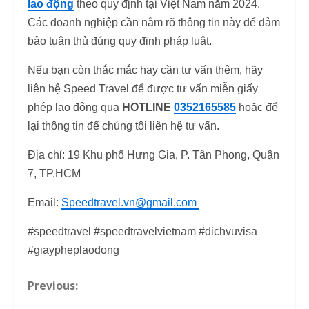
lao động
theo quy định tại Việt Nam năm 2024.
Các doanh nghiệp cần nắm rõ thông tin này để đảm
bảo tuân thủ đúng quy định pháp luật.
Nếu bạn còn thắc mắc hay cần tư vấn thêm, hãy
liên hệ Speed Travel để được tư vấn miễn giấy
phép lao động qua
HOTLINE
0352165585
hoặc để
lại thông tin để chúng tôi liên hệ tư vấn.
Địa chỉ: 19 Khu phố Hưng Gia, P. Tân Phong, Quận
7, TP.HCM
Email:
Speedtravel.vn@gmail.com
#speedtravel #speedtravelvietnam #dichvuvisa
#giaypheplaodong
Previous:
C