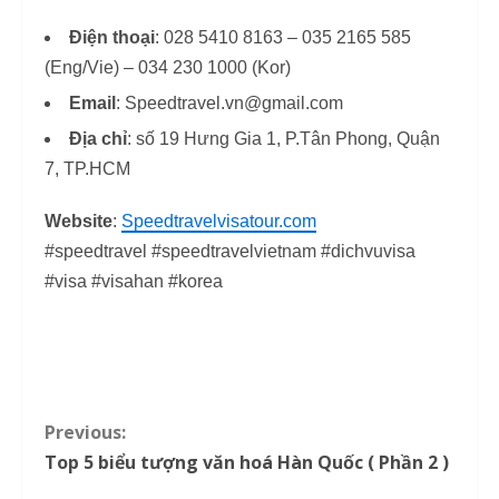
Điện thoại
: 028 5410 8163 – 035 2165 585
(Eng/Vie) – 034 230 1000 (Kor)
Email
: Speedtravel.vn@gmail.com
Địa chỉ
: số 19 Hưng Gia 1, P.Tân Phong, Quận
7, TP.HCM
Website
:
Speedtravelvisatour.com
#speedtravel #speedtravelvietnam #dichvuvisa
#visa #visahan #korea
Previous:
C
Top 5 biểu tượng văn hoá Hàn Quốc ( Phần 2 )
o