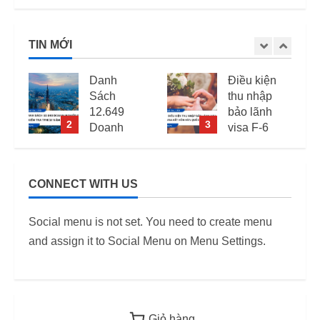
TIN MỚI
Danh
Điều kiện
Sách
thu nhập
12.649
bảo lãnh
2
3
Doanh
visa F-6
Nghiệp
(visa kết
Kiểm Tra
hôn Hàn
PCCC,
Quốc) –
CONNECT WITH US
ANTT Tại
Quy định
TP.HCM
áp dụng
Social menu is not set. You need to create menu
Năm 2026
từ 2026
and assign it to Social Menu on Menu Settings.
12/06/2026
12/06/2026
Giỏ hàng