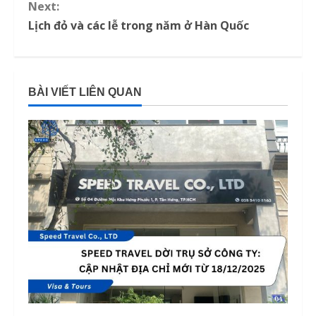
Next:
n
Lịch đỏ và các lễ trong năm ở Hàn Quốc
t
i
BÀI VIẾT LIÊN QUAN
n
u
e
R
e
a
d