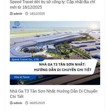
i
Speed Travel dời trụ sở công ty: Cập nhật địa chỉ
mới từ 18/12/2025
n
admin
18/12/2025
g
Nhà Ga T3 Tân Sơn Nhất: Hướng Dẫn Di Chuyển
Chi Tiết
admin
06/05/2025