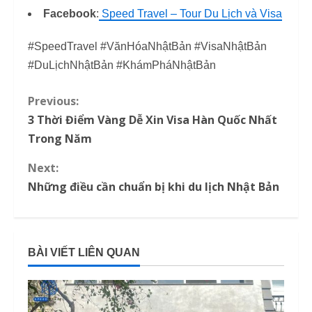
Facebook
:
Speed Travel – Tour Du Lịch và Visa
#SpeedTravel #VănHóaNhậtBản #VisaNhậtBản
#DuLịchNhậtBản #KhámPháNhậtBản
Previous:
C
3 Thời Điểm Vàng Dễ Xin Visa Hàn Quốc Nhất
o
Trong Năm
n
Next:
Những điều cần chuẩn bị khi du lịch Nhật Bản
t
i
n
BÀI VIẾT LIÊN QUAN
u
e