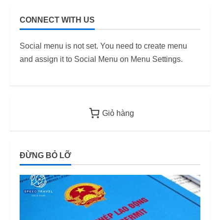
hôn Hàn
nhất
Quốc) –
CONNECT WITH US
i
Quy định
11/06/2026
áp dụng
6
Social menu is not set. You need to create menu
từ 2026
and assign it to Social Menu on Menu Settings.
12/06/2026
Giỏ hàng
ĐỪNG BỎ LỠ