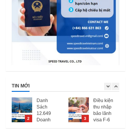
TIN MỚI
Điều kiện
Mức phạt
thu nhập
quá hạn
bảo lãnh
visa Việt
3
4
visa F-6
Nam: Cập
(visa kết
nhập mới