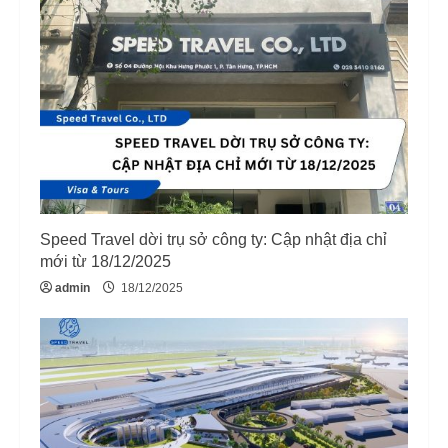
R
e
a
d
i
Speed Travel dời trụ sở công ty: Cập nhật địa chỉ
n
mới từ 18/12/2025
g
admin
18/12/2025