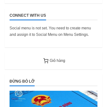
(visa kết
nhập mới
hôn Hàn
nhất
Quốc) –
CONNECT WITH US
i
Quy định
11/06/2026
áp dụng
6
Social menu is not set. You need to create menu
từ 2026
and assign it to Social Menu on Menu Settings.
12/06/2026
Giỏ hàng
ĐỪNG BỎ LỠ