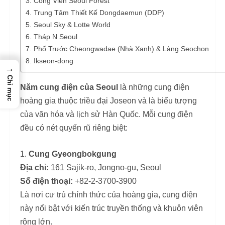
3. Công Viên Seoul Forest
4. Trung Tâm Thiết Kế Dongdaemun (DDP)
5. Seoul Sky & Lotte World
6. Tháp N Seoul
7. Phố Trước Cheongwadae (Nhà Xanh) & Làng Seochon
8. Ikseon-dong
→
Chỉ mục
Năm cung điện của Seoul
là những cung điện
hoàng gia thuộc triều đại Joseon và là biểu tượng
của văn hóa và lịch sử Hàn Quốc. Mỗi cung điện
đều có nét quyến rũ riêng biệt:
Cung Gyeongbokgung
Địa chỉ:
161 Sajik-ro, Jongno-gu, Seoul
Số điện thoại:
+82-2-3700-3900
Là nơi cư trú chính thức của hoàng gia, cung điện
này nổi bật với kiến trúc truyền thống và khuôn viên
rộng lớn.