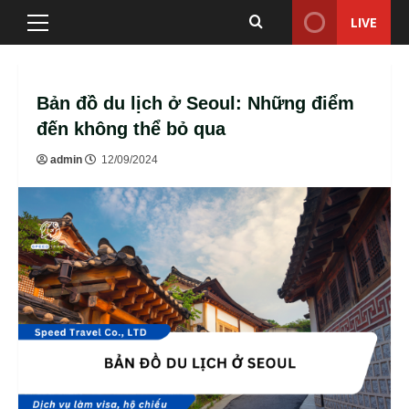
Skip
LIVE
Primary
to
Menu
content
Bản đồ du lịch ở Seoul: Những điểm
đến không thể bỏ qua
admin
12/09/2024