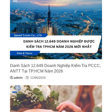
R
e
a
d
i
n
Danh Sách 12.649 Doanh Nghiệp Kiểm Tra PCCC,
g
ANTT Tại TP.HCM Năm 2026
admin
12/06/2026