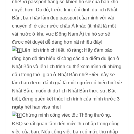
nhé! Vì passport trắng sẽ khiến hồ sơ của bạn khó
duyệt hơn. Do đó, trước khi có ý định du lịch Nhật
Bản, bạn hãy làm đẹp passport của mình với vài
chuyến đi ở các nước châu Á khác (ít nhất là một
vài nước ở khu vực Đông Nam Á) thì hồ sơ sẽ
được xét duyệt dễ dàng hơn rất nhiều đấy!
Lên lịch trình chi tiết, rõ ràng: Hãy đảm bảo
rằng bạn đã tìm hiểu kĩ càng các địa điểm du lịch ở
Nhật Bản và lên lịch trình cụ thể xem mình đi những
đâu trong thời gian ở Nhật Bản nhé! Điều này sẽ
làm bạn được đánh giá là một người có hiểu biết về
Nhật Bản, muốn đi du lịch Nhật Bản thực sự. Đặc
biệt, đừng quên kết thúc lịch trình của mình trước
3
ngày
hết hạn visa nhé!
Chứng minh công việc tốt: Thông thường,
ĐSQ sẽ rất quan tâm đến mức thu nhập trong công
việc của bạn. Nếu công việc bạn có mức thu nhập