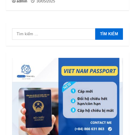
admin
30/05/2025
Tìm
kiếm
Danh Sách 12.649 Doanh Nghiệp
cho:
Kiểm Tra PCCC, ANTT Tại TP.HCM
Năm 2026
2
12/06/2026
Điều kiện thu nhập bảo lãnh visa F-6
(visa kết hôn Hàn Quốc) – Quy định
áp dụng từ 2026
3
12/06/2026
Mức phạt quá hạn visa Việt Nam:
Cập nhập mới nhất
11/06/2026
4