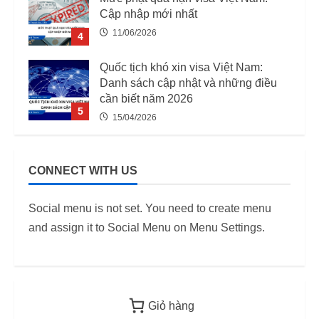
Cập nhập mới nhất
11/06/2026
4
Quốc tịch khó xin visa Việt Nam:
Danh sách cập nhật và những điều
cần biết năm 2026
5
15/04/2026
03 Trường Hợp Bị Thu Hồi Giấy
Phép Lao Động Từ 07/08/2025
CONNECT WITH US
12/06/2026
1
Social menu is not set. You need to create menu
Danh Sách 12.649 Doanh Nghiệp
and assign it to Social Menu on Menu Settings.
Kiểm Tra PCCC, ANTT Tại TP.HCM
Năm 2026
2
12/06/2026
Điều kiện thu nhập bảo lãnh visa F-6
Giỏ hàng
(visa kết hôn Hàn Quốc) – Quy định