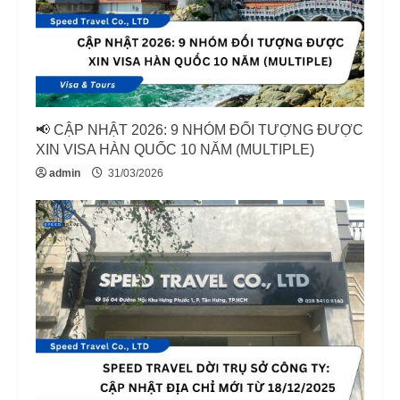
e
a
d
i
📢 CẬP NHẬT 2026: 9 NHÓM ĐỐI TƯỢNG ĐƯỢC
XIN VISA HÀN QUỐC 10 NĂM (MULTIPLE)
n
admin
31/03/2026
g