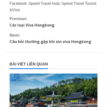
Facebook: Speed Travel hoặc Speed Travel Tourist
&Visa
Previous:
C
Các loại Visa Hongkong
o
Next:
n
Câu hỏi thường gặp khi xin visa Hongkong
t
i
BÀI VIẾT LIÊN QUAN
n
u
e
R