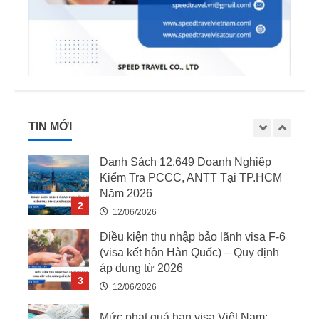
Quốc tịch khó xin visa Việt Nam:
Danh sách cập nhật và những điều
cần biết năm 2026
5
15/04/2026
03 Trường Hợp Bị Thu Hồi Giấy
Phép Lao Động Từ 07/08/2025
TIN MỚI
12/06/2026
1
Danh Sách 12.649 Doanh Nghiệp
Kiểm Tra PCCC, ANTT Tại TP.HCM
Năm 2026
2
12/06/2026
Điều kiện thu nhập bảo lãnh visa F-6
(visa kết hôn Hàn Quốc) – Quy định
áp dụng từ 2026
3
12/06/2026
Mức phạt quá hạn visa Việt Nam: