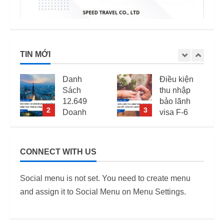
TIN MỚI
Danh
Điều kiện
Sách
thu nhập
12.649
bảo lãnh
2
3
4
Doanh
visa F-6
Nghiệp
(visa kết
Kiểm Tra
hôn Hàn
PCCC,
Quốc) –
CONNECT WITH US
ANTT Tại
Quy định
TP.HCM
áp dụng
Social menu is not set. You need to create menu
Năm 2026
từ 2026
and assign it to Social Menu on Menu Settings.
12/06/2026
12/06/2026