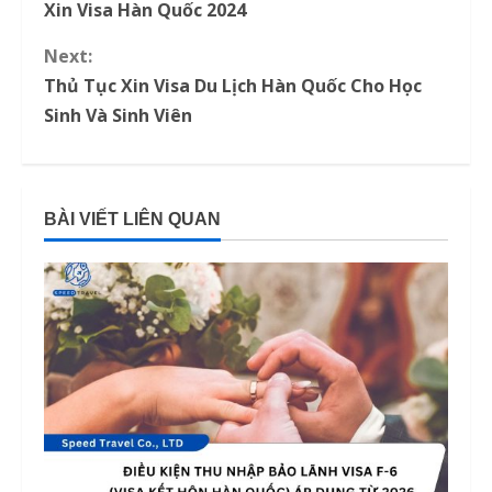
o
Xin Visa Hàn Quốc 2024
n
Next:
Thủ Tục Xin Visa Du Lịch Hàn Quốc Cho Học
t
Sinh Và Sinh Viên
i
n
BÀI VIẾT LIÊN QUAN
u
e
R
e
a
d