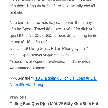
cần thêm thông tin hoặc hỗ trợ gì khác, hãy cho tôi
biết nhé!
Nếu bạn còn thắc mắc hay cần tư vấn thêm, hãy
liên hệ Speed Travel để được tư vấn (tên dịch vụ)
qua HOTLINE 0352165585 hoặc để lại thông tin để
chúng tôi liên hệ tư vấn
Địa chỉ: 19 Hưng Gia 1, P Tân Phong, Quận 7
Email: Speedtravel.vn@gmail.com
#speedtravel #speedtravelvietnam #dichvuvisa
#visadailoan #dailoan
>>>Xem thêm:
10 Địa điểm du lịch Đài Loan từ Đài
Nam đến Đài Trung
Previous:
C
Thông Báo Quy Định Mới Về Giấy Khai Sinh Khi