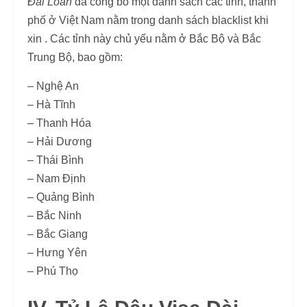
Đài Loan
đã công bố một danh sách các tỉnh, thành
phố ở Việt Nam nằm trong danh sách blacklist khi
xin . Các tỉnh này chủ yếu nằm ở Bắc Bộ và Bắc
Trung Bộ, bao gồm:
– Nghệ An
– Hà Tĩnh
– Thanh Hóa
– Hải Dương
– Thái Bình
– Nam Định
– Quảng Bình
– Bắc Ninh
– Bắc Giang
– Hưng Yên
– Phú Thọ