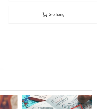
2
12/06/2026
Giỏ hàng
Điều kiện thu nhập bảo
lãnh visa F-6 (visa kết hôn
Hàn Quốc) – Quy định áp
dụng từ 2026
3
12/06/2026
Mức phạt quá hạn visa Việt
Nam: Cập nhập mới nhất
11/06/2026
4