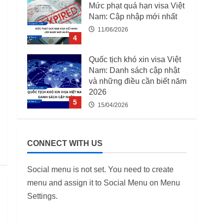
Mức phạt quá hạn visa Việt
Nam: Cập nhập mới nhất
11/06/2026
4
Quốc tịch khó xin visa Việt
Nam: Danh sách cập nhật
và những điều cần biết năm
2026
5
15/04/2026
03 Trường Hợp Bị Thu Hồi
Giấy Phép Lao Động Từ
CONNECT WITH US
07/08/2025
12/06/2026
1
Social menu is not set. You need to create
menu and assign it to Social Menu on Menu
Danh Sách 12.649 Doanh
Settings.
Nghiệp Kiểm Tra PCCC,
ANTT Tại TP.HCM Năm
2026