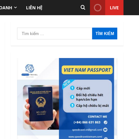
ANTT Tại TP.HCM Năm
DOANH
LIÊN HỆ
LIVE
2026
2
12/06/2026
Tìm
Điều kiện thu nhập bảo
kiếm
lãnh visa F-6 (visa kết hôn
Hàn Quốc) – Quy định áp
cho:
dụng từ 2026
3
12/06/2026
Mức phạt quá hạn visa Việt
Nam: Cập nhập mới nhất
11/06/2026
4
Quốc tịch khó xin visa Việt
Nam: Danh sách cập nhật
và những điều cần biết năm
2026