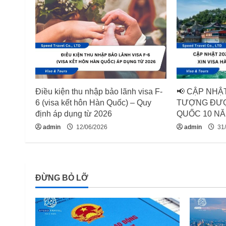
n
u
e
R
Điều kiện thu nhập bảo lãnh visa F-
📢 CẬP NHẬT
e
6 (visa kết hôn Hàn Quốc) – Quy
TƯỢNG ĐƯỢ
định áp dụng từ 2026
QUỐC 10 NĂ
a
admin
12/06/2026
admin
31/
d
i
ĐỪNG BỎ LỠ
n
g