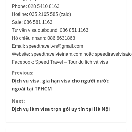
Phone: 028 5410 8163
Hotline:
035 2165 585
(zalo)
Sale:
086 581 1163
Tư vấn visa outbound:
086 851 1163
Hộ chiếu nhanh:
086 6631863
Email:
speedtravel.vn@gmail.com
Website:
speedtravelvietnam.com
hoặc
speedtravelvisat
Facebook: Speed Travel – Tour du lịch và visa
Previous:
C
Dịch vụ visa, gia hạn visa cho người nước
o
ngoài tại TPHCM
n
Next:
Dịch vụ làm visa trọn gói uy tín tại Hà Nội
t
i