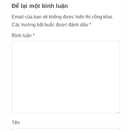
n
Để lại một bình luận
u
Email của bạn sẽ không được hiển thị công khai.
Các trường bắt buộc được đánh dấu
*
e
Bình luận
*
R
e
a
d
i
n
g
Tên