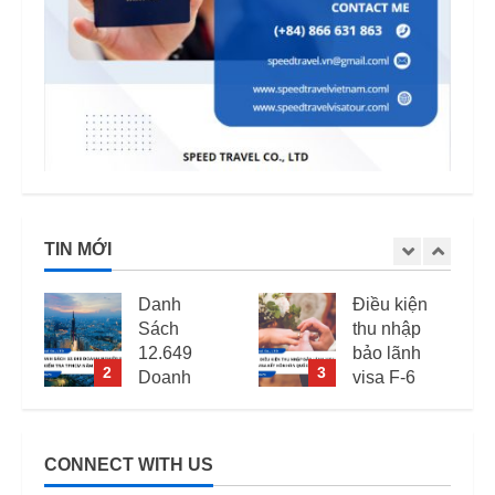
TIN MỚI
Danh
Điều kiện
Sách
thu nhập
12.649
bảo lãnh
2
3
Doanh
visa F-6
Nghiệp
(visa kết
Kiểm Tra
hôn Hàn
PCCC,
Quốc) –
CONNECT WITH US
2
ANTT Tại
Quy định