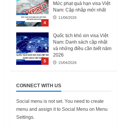
Mức phạt quá hạn visa Việt
Nam: Cập nhập mới nhất
11/06/2026
4
Quốc tịch khó xin visa Việt
Nam: Danh sách cập nhật
và những điều cần biết năm
2026
5
15/04/2026
03 Trường Hợp Bị Thu Hồi
Giấy Phép Lao Động Từ
CONNECT WITH US
07/08/2025
12/06/2026
1
Social menu is not set. You need to create
menu and assign it to Social Menu on Menu
Danh Sách 12.649 Doanh
Settings.
Nghiệp Kiểm Tra PCCC,
ANTT Tại TP.HCM Năm
2026