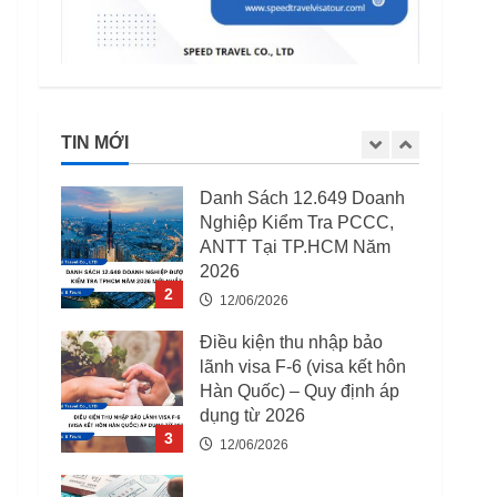
5
15/04/2026
03 Trường Hợp Bị Thu Hồi
Giấy Phép Lao Động Từ
07/08/2025
TIN MỚI
12/06/2026
1
Danh Sách 12.649 Doanh
Nghiệp Kiểm Tra PCCC,
ANTT Tại TP.HCM Năm
2026
2
12/06/2026
Điều kiện thu nhập bảo
lãnh visa F-6 (visa kết hôn
Hàn Quốc) – Quy định áp
dụng từ 2026
3
12/06/2026