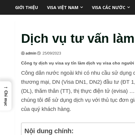
Skip
GIỚI THIỆU
VISA VIỆT NAM
VISA CÁC NƯỚC
to
content
Dịch vụ tư vấn làm 
admin
25/09/2023
Công ty dịch vụ visa uy tín làm dịch vụ visa cho ngườ
Công dân nước ngoài khi có nhu cầu sử dụng dị
thương mại, DN (Visa DN1, DN2) đầu tư (ĐT 1, 
→
(DL), thăm thân (TT), thị thực điện tử (evisa) 
Chỉ mục
chúng tôi để sử dụng dịch vụ với thủ tục đơn gi
của quý khách hàng.
Nội dung chính: