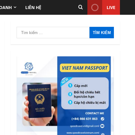
ANTT Tại TP.HCM Năm
DOANH
LIÊN HỆ
LIVE
2026
2
12/06/2026
Tìm
Điều kiện thu nhập bảo
kiếm
lãnh visa F-6 (visa kết hôn
Hàn Quốc) – Quy định áp
cho:
dụng từ 2026
3
12/06/2026
Mức phạt quá hạn visa Việt
Nam: Cập nhập mới nhất
11/06/2026
4
Quốc tịch khó xin visa Việt
Nam: Danh sách cập nhật
và những điều cần biết năm
2026