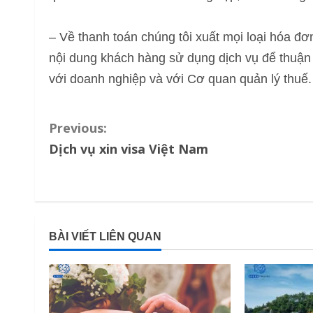
– Về thanh toán chúng tôi xuất mọi loại hóa 
nội dung khách hàng sử dụng dịch vụ để thuận 
với doanh nghiệp và với Cơ quan quản lý thuế.
C
Previous:
Dịch vụ xin visa Việt Nam
o
n
t
BÀI VIẾT LIÊN QUAN
i
n
u