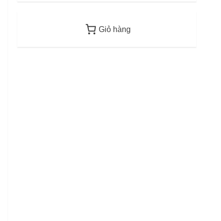
2
12/06/2026
Giỏ hàng
Điều kiện thu nhập bảo
lãnh visa F-6 (visa kết hôn
Hàn Quốc) – Quy định áp
dụng từ 2026
3
12/06/2026
Mức phạt quá hạn visa Việt
Nam: Cập nhập mới nhất
11/06/2026
4