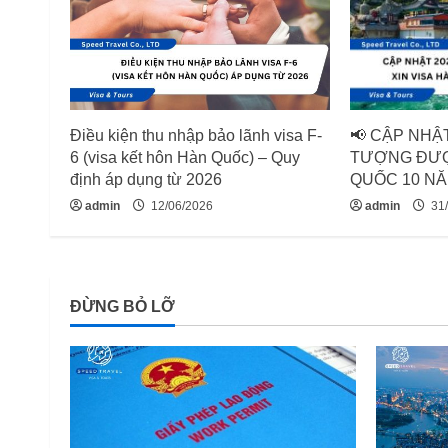
e
R
e
Điều kiện thu nhập bảo lãnh visa F-
📢 CẬP NHẬT
a
6 (visa kết hôn Hàn Quốc) – Quy
TƯỢNG ĐƯỢ
định áp dụng từ 2026
QUỐC 10 NĂ
d
admin
12/06/2026
admin
31/
i
n
ĐỪNG BỎ LỠ
g