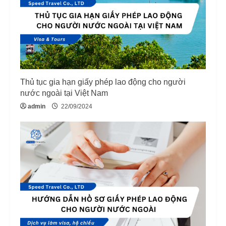
a
d
i
n
Thủ tục gia hạn giấy phép lao động cho người
g
nước ngoài tại Việt Nam
admin
22/09/2024