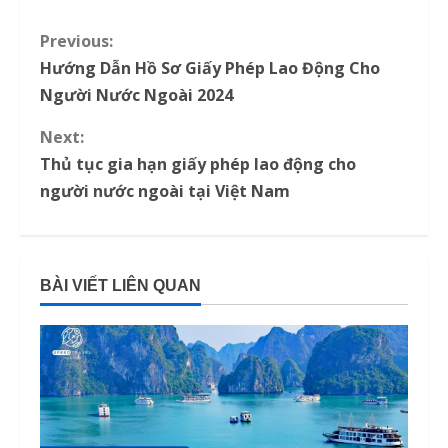
Previous:
C
Hướng Dẫn Hồ Sơ Giấy Phép Lao Động Cho
o
Người Nước Ngoài 2024
n
Next:
Thủ tục gia hạn giấy phép lao động cho
t
người nước ngoài tại Việt Nam
i
n
BÀI VIẾT LIÊN QUAN
u
e
R
e