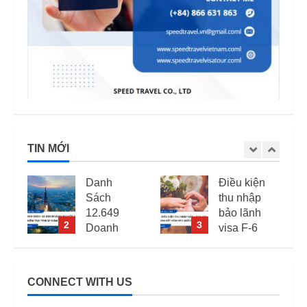
TIN MỚI
Danh
Điều kiện
Sách
thu nhập
12.649
bảo lãnh
2
3
Doanh
visa F-6
Nghiệp
(visa kết
Kiểm Tra
hôn Hàn
PCCC,
Quốc) –
CONNECT WITH US
ANTT Tại
Quy định
TP.HCM
áp dụng