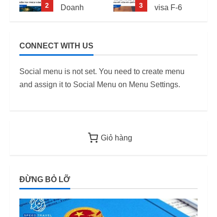
2
3
Doanh
visa F-6
Nghiệp
(visa kết
Kiểm Tra
hôn Hàn
PCCC,
Quốc) –
CONNECT WITH US
2
ANTT Tại
Quy định
TP.HCM
áp dụng
Social menu is not set. You need to create menu
Năm 2026
từ 2026
and assign it to Social Menu on Menu Settings.
12/06/2026
12/06/2026
Giỏ hàng
ĐỪNG BỎ LỠ