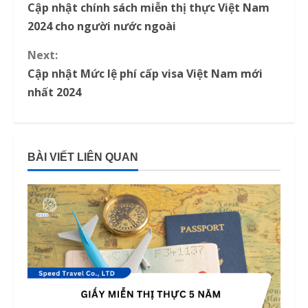
Cập nhật chính sách miễn thị thực Việt Nam
o
2024 cho người nước ngoài
n
Next:
Cập nhật Mức lệ phí cấp visa Việt Nam mới
t
nhất 2024
i
n
BÀI VIẾT LIÊN QUAN
u
e
R
e
a