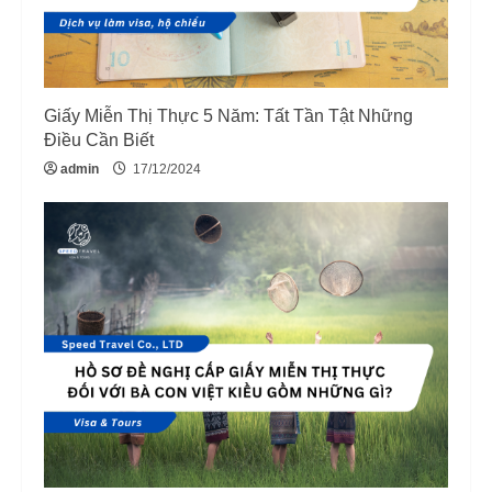
d
i
n
Giấy Miễn Thị Thực 5 Năm: Tất Tần Tật Những
g
Điều Cần Biết
admin
17/12/2024