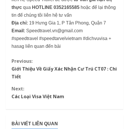
thực
qua
HOTLINE 0352165585
hoặc để lại thông
tin để chúng tôi liên hệ tư vấn
Địa chỉ:
19 Hưng Gia 1, P Tân Phong, Quận 7
Email:
Speedtravel.vn@gmail.com
#speedtravel #speedtarvelvietnam #dichvuvisa +
hasag liên quan đến bài
Previous:
C
Giới Thiệu Về Giấy Xác Nhận Cư Trú CT07 : Chi
o
Tiết
n
Next:
Các Loại Visa Việt Nam
t
i
n
BÀI VIẾT LIÊN QUAN