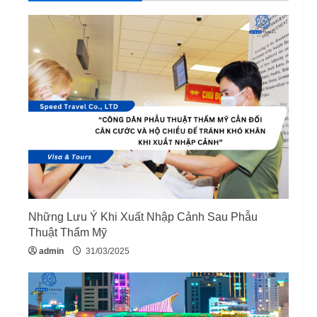
u
e
R
e
a
d
i
Những Lưu Ý Khi Xuất Nhập Cảnh Sau Phẫu
n
Thuật Thẩm Mỹ
g
admin
31/03/2025