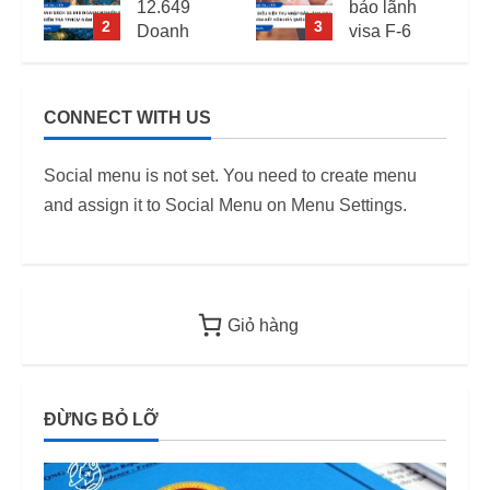
12.649
bảo lãnh
2
3
Doanh
visa F-6
Nghiệp
(visa kết
Kiểm Tra
hôn Hàn
PCCC,
Quốc) –
CONNECT WITH US
2
ANTT Tại
Quy định
TP.HCM
áp dụng
Social menu is not set. You need to create menu
Năm 2026
từ 2026
and assign it to Social Menu on Menu Settings.
12/06/2026
12/06/2026
Giỏ hàng
ĐỪNG BỎ LỠ