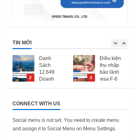
TIN MỚI
Danh
Điều kiện
Sách
thu nhập
12.649
bảo lãnh
2
3
Doanh
visa F-6
Nghiệp
(visa kết
Kiểm Tra
hôn Hàn
PCCC,
Quốc) –
CONNECT WITH US
2
ANTT Tại
Quy định
TP.HCM
áp dụng
Social menu is not set. You need to create menu
Năm 2026
từ 2026
and assign it to Social Menu on Menu Settings.
12/06/2026
12/06/2026