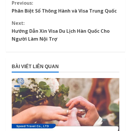
Previous:
C
Phân Biệt Sổ Thông Hành và Visa Trung Quốc
o
Next:
n
Hướng Dẫn Xin Visa Du Lịch Hàn Quốc Cho
Người Làm Nội Trợ
t
i
n
BÀI VIẾT LIÊN QUAN
u
e
R
e
a