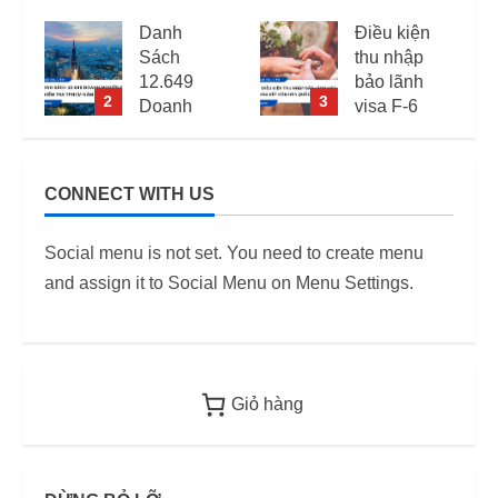
Danh
Điều kiện
Sách
thu nhập
12.649
bảo lãnh
2
3
Doanh
visa F-6
Nghiệp
(visa kết
Kiểm Tra
hôn Hàn
PCCC,
Quốc) –
CONNECT WITH US
2
ANTT Tại
Quy định
TP.HCM
áp dụng
Social menu is not set. You need to create menu
Năm 2026
từ 2026
and assign it to Social Menu on Menu Settings.
12/06/2026
12/06/2026
Giỏ hàng