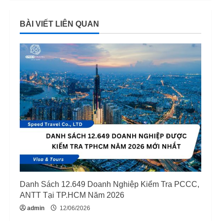
n
BÀI VIẾT LIÊN QUAN
u
e
R
e
a
d
i
n
Danh Sách 12.649 Doanh Nghiệp Kiểm Tra PCCC,
g
ANTT Tại TP.HCM Năm 2026
admin
12/06/2026