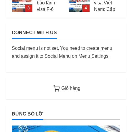
visa Việt
visa Việt
4
5
Nam: Cập
Nam:
nhập mới
Danh
nhất
sách cập
nhật và
CONNECT WITH US
những
11/06/2026
điều cần
Social menu is not set. You need to create menu
biết năm
2026
and assign it to Social Menu on Menu Settings.
15/04/2026
Giỏ hàng
ĐỪNG BỎ LỠ