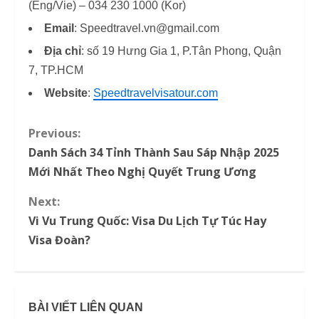
(Eng/Vie) – 034 230 1000 (Kor)
Email
: Speedtravel.vn@gmail.com
Địa chỉ
: số 19 Hưng Gia 1, P.Tân Phong, Quận
7, TP.HCM
Website
:
Speedtravelvisatour.com
Previous:
C
Danh Sách 34 Tỉnh Thành Sau Sáp Nhập 2025
o
Mới Nhất Theo Nghị Quyết Trung Ương
n
Next:
Vi Vu Trung Quốc: Visa Du Lịch Tự Túc Hay
t
Visa Đoàn?
i
n
BÀI VIẾT LIÊN QUAN
u