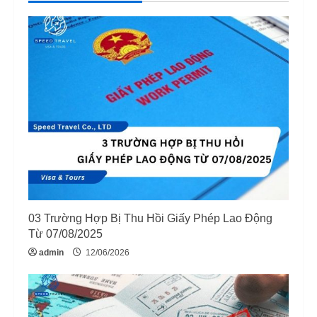
e
R
e
a
d
i
n
03 Trường Hợp Bị Thu Hồi Giấy Phép Lao Động
g
Từ 07/08/2025
admin
12/06/2026