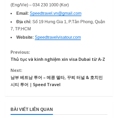
(Eng/Vie) – 034 230 1000 (Kor)
Email:
Speedtravel.vn@gmail.com
Địa chỉ:
Số 19 Hưng Gia 1, P.Tân Phong, Quận
7, TP.HCM
Website:
Speedtravelvisatour.com
Previous:
C
Thủ tục và kinh nghiệm xin visa Dubai từ A-Z
o
Next:
n
남부 베트남 투어 – 메콩 델타, 꾸찌 터널 & 호치민
시티 투어 | Speed Travel
t
i
n
BÀI VIẾT LIÊN QUAN