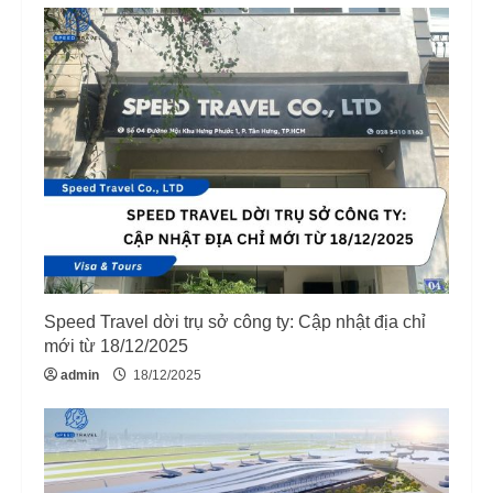
u
e
R
e
a
d
i
Speed Travel dời trụ sở công ty: Cập nhật địa chỉ
n
mới từ 18/12/2025
g
admin
18/12/2025