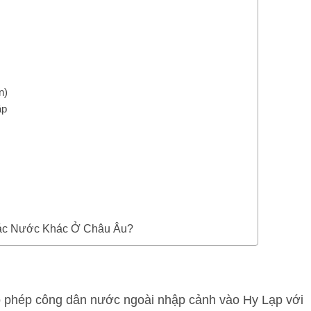
n)
ập
 Các Nước Khác Ở Châu Âu?
o phép công dân nước ngoài nhập cảnh vào Hy Lạp với