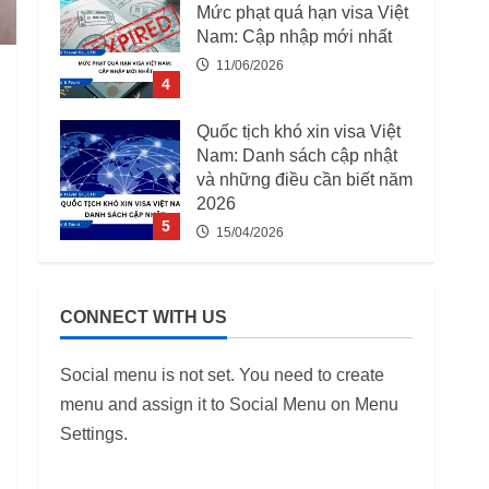
Mức phạt quá hạn visa Việt
Nam: Cập nhập mới nhất
11/06/2026
4
Quốc tịch khó xin visa Việt
Nam: Danh sách cập nhật
và những điều cần biết năm
2026
5
15/04/2026
03 Trường Hợp Bị Thu Hồi
Giấy Phép Lao Động Từ
CONNECT WITH US
07/08/2025
12/06/2026
1
Social menu is not set. You need to create
menu and assign it to Social Menu on Menu
Danh Sách 12.649 Doanh
Settings.
Nghiệp Kiểm Tra PCCC,
ANTT Tại TP.HCM Năm
2026