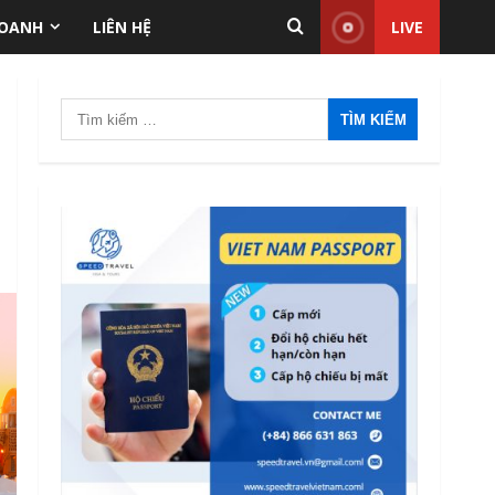
ANTT Tại TP.HCM Năm
DOANH
LIÊN HỆ
LIVE
2026
2
12/06/2026
Tìm
Điều kiện thu nhập bảo
kiếm
lãnh visa F-6 (visa kết hôn
Hàn Quốc) – Quy định áp
cho:
dụng từ 2026
3
12/06/2026
Mức phạt quá hạn visa Việt
Nam: Cập nhập mới nhất
11/06/2026
4
Quốc tịch khó xin visa Việt
Nam: Danh sách cập nhật
và những điều cần biết năm
2026