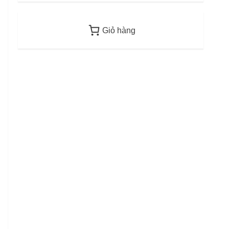
2
12/06/2026
Giỏ hàng
Điều kiện thu nhập bảo
lãnh visa F-6 (visa kết hôn
Hàn Quốc) – Quy định áp
dụng từ 2026
3
12/06/2026
Mức phạt quá hạn visa Việt
Nam: Cập nhập mới nhất
11/06/2026
4