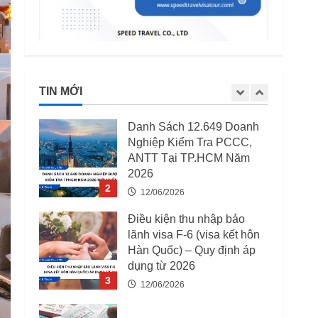
5
15/04/2026
03 Trường Hợp Bị Thu Hồi
Giấy Phép Lao Động Từ
07/08/2025
TIN MỚI
12/06/2026
1
Danh Sách 12.649 Doanh
Nghiệp Kiểm Tra PCCC,
ANTT Tại TP.HCM Năm
2026
2
12/06/2026
Điều kiện thu nhập bảo
lãnh visa F-6 (visa kết hôn
Hàn Quốc) – Quy định áp
dụng từ 2026
3
12/06/2026