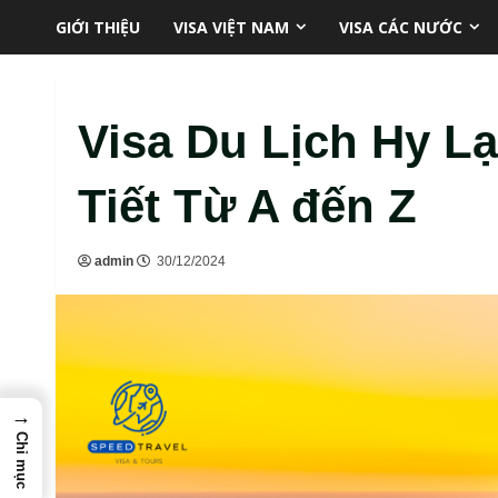
Skip
GIỚI THIỆU
VISA VIỆT NAM
VISA CÁC NƯỚC
to
content
Visa Du Lịch Hy L
Tiết Từ A đến Z
admin
30/12/2024
→
Chỉ mục