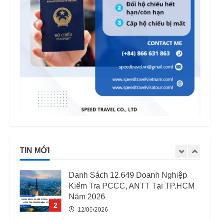
12/06/2026
Mức phạt quá hạn visa Việt Nam:
Cập nhập mới nhất
11/06/2026
4
Quốc tịch khó xin visa Việt Nam:
Danh sách cập nhật và những điều
cần biết năm 2026
5
15/04/2026
03 Trường Hợp Bị Thu Hồi Giấy
Phép Lao Động Từ 07/08/2025
TIN MỚI
12/06/2026
1
Danh Sách 12.649 Doanh Nghiệp
Kiểm Tra PCCC, ANTT Tại TP.HCM
Năm 2026
2
12/06/2026