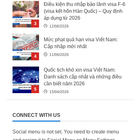
Điều kiện thu nhập bảo lãnh visa F-6
(visa kết hôn Hàn Quốc) – Quy định
áp dụng từ 2026
3
12/06/2026
Mức phạt quá hạn visa Việt Nam:
Cập nhập mới nhất
11/06/2026
4
Quốc tịch khó xin visa Việt Nam:
Danh sách cập nhật và những điều
cần biết năm 2026
5
15/04/2026
03 Trường Hợp Bị Thu Hồi Giấy
Phép Lao Động Từ 07/08/2025
CONNECT WITH US
12/06/2026
1
Social menu is not set. You need to create menu
Danh Sách 12.649 Doanh Nghiệp