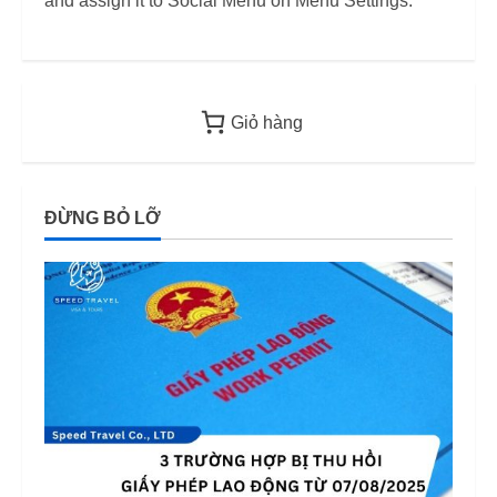
and assign it to Social Menu on Menu Settings.
Kiểm Tra PCCC, ANTT Tại TP.HCM
Năm 2026
2
12/06/2026
Điều kiện thu nhập bảo lãnh visa F-6
Giỏ hàng
(visa kết hôn Hàn Quốc) – Quy định
áp dụng từ 2026
3
12/06/2026
ĐỪNG BỎ LỠ
Mức phạt quá hạn visa Việt Nam:
Cập nhập mới nhất
11/06/2026
4