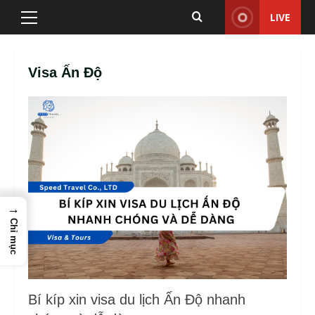
Skip
LIVE
Primary
to
Menu
content
Visa Ấn Độ
→
Chỉ mục
Bí kíp xin visa du lịch Ấn Độ nhanh