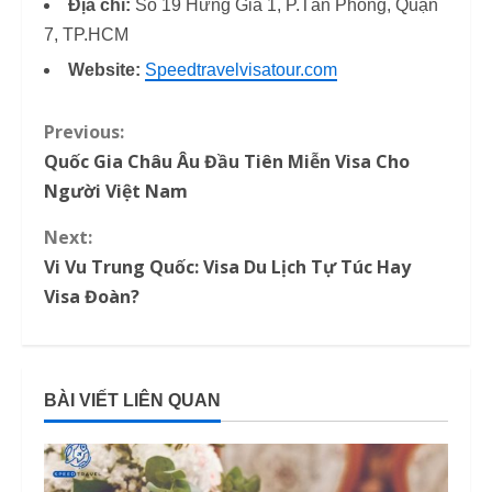
Địa chỉ:
Số 19 Hưng Gia 1, P.Tân Phong, Quận
7, TP.HCM
Website:
Speedtravelvisatour.com
Previous:
C
Quốc Gia Châu Âu Đầu Tiên Miễn Visa Cho
o
Người Việt Nam
n
Next:
Vi Vu Trung Quốc: Visa Du Lịch Tự Túc Hay
t
Visa Đoàn?
i
n
BÀI VIẾT LIÊN QUAN
u
e