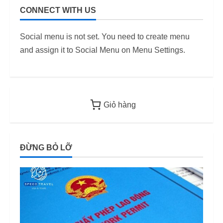
Quốc) –
CONNECT WITH US
i
Quy định
11/06/2026
áp dụng
6
Social menu is not set. You need to create menu
từ 2026
and assign it to Social Menu on Menu Settings.
12/06/2026
Giỏ hàng
ĐỪNG BỎ LỠ