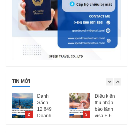
TIN MỚI
Điều kiện
Mức phạt
thu nhập
quá hạn
bảo lãnh
visa Việt
3
4
visa F-6
Nam: Cập
(visa kết
nhập mới
hôn Hàn
nhất