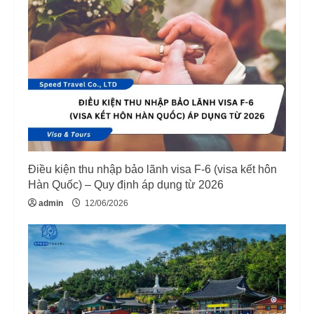
R
e
a
d
i
n
Điều kiện thu nhập bảo lãnh visa F-6 (visa kết hôn
g
Hàn Quốc) – Quy định áp dụng từ 2026
admin
12/06/2026