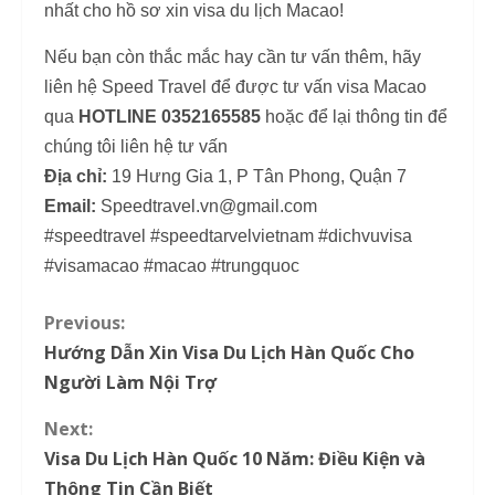
nhất cho hồ sơ xin visa du lịch Macao!
Nếu bạn còn thắc mắc hay cần tư vấn thêm, hãy
liên hệ Speed Travel để được tư vấn visa Macao
qua
HOTLINE 0352165585
hoặc để lại thông tin để
chúng tôi liên hệ tư vấn
Địa chỉ:
19 Hưng Gia 1, P Tân Phong, Quận 7
Email:
Speedtravel.vn@gmail.com
#speedtravel #speedtarvelvietnam #dichvuvisa
#visamacao #macao #trungquoc
Previous:
C
Hướng Dẫn Xin Visa Du Lịch Hàn Quốc Cho
o
Người Làm Nội Trợ
n
Next:
Visa Du Lịch Hàn Quốc 10 Năm: Điều Kiện và
t
Thông Tin Cần Biết