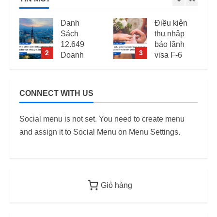
Danh
Điều kiện
Sách
thu nhập
12.649
bảo lãnh
2
3
Doanh
visa F-6
Nghiệp
(visa kết
Kiểm Tra
hôn Hàn
PCCC,
Quốc) –
CONNECT WITH US
2
ANTT Tại
Quy định
TP.HCM
áp dụng
Social menu is not set. You need to create menu
Năm 2026
từ 2026
and assign it to Social Menu on Menu Settings.
12/06/2026
12/06/2026
Giỏ hàng