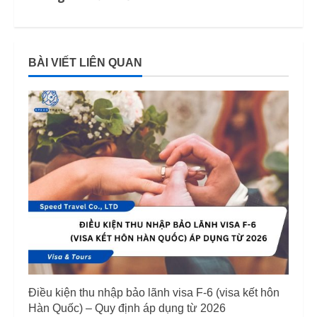
i
n
BÀI VIẾT LIÊN QUAN
u
e
R
e
a
d
i
n
Điều kiện thu nhập bảo lãnh visa F-6 (visa kết hôn
g
Hàn Quốc) – Quy định áp dụng từ 2026