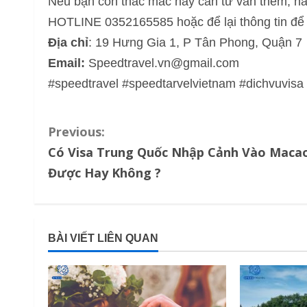
Nếu bạn còn thắc mắc hay cần tư vấn thêm, hã
HOTLINE 0352165585 hoặc để lại thông tin để c
Địa chỉ
: 19 Hưng Gia 1, P Tân Phong, Quận 7
Email:
Speedtravel.vn@gmail.com
#speedtravel #speedtarvelvietnam #dichvuvis
C
Previous:
Có Visa Trung Quốc Nhập Cảnh Vào Maca
o
Được Hay Không ?
n
t
BÀI VIẾT LIÊN QUAN
i
n