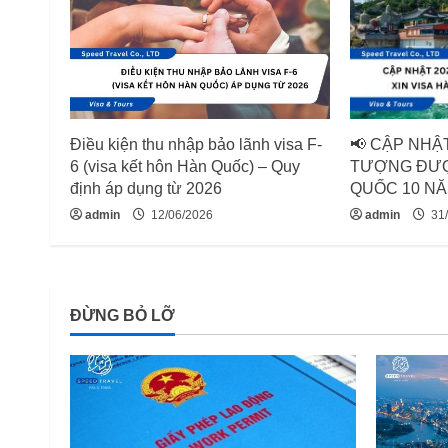
u
e
R
e
Điều kiện thu nhập bảo lãnh visa F-
📢 CẬP NHẬT
a
6 (visa kết hôn Hàn Quốc) – Quy
TƯỢNG ĐƯỢ
định áp dụng từ 2026
QUỐC 10 NĂ
d
admin
12/06/2026
admin
31/
i
n
ĐỪNG BỎ LỠ
g