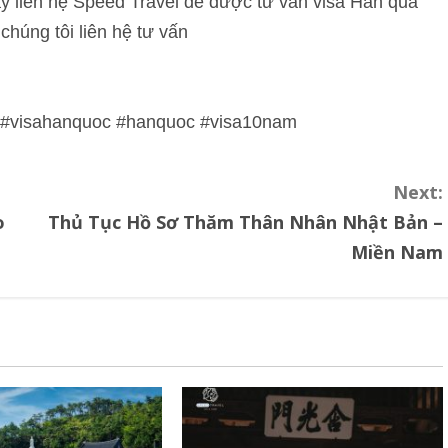
y liên hệ Speed Travel để được tư vấn visa Hàn qua
húng tôi liên hệ tư vấn
a #visahanquoc #hanquoc #visa10nam
Next:
o
Thủ Tục Hồ Sơ Thăm Thân Nhân Nhật Bản –
Miền Nam