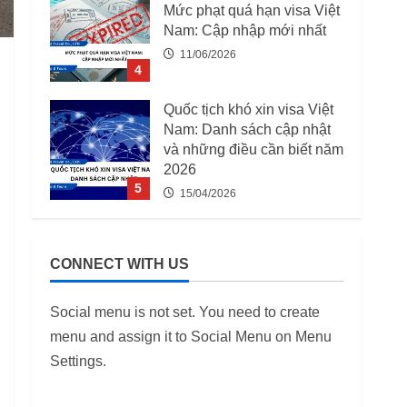
Mức phạt quá hạn visa Việt
Nam: Cập nhập mới nhất
11/06/2026
4
Quốc tịch khó xin visa Việt
Nam: Danh sách cập nhật
và những điều cần biết năm
2026
5
15/04/2026
03 Trường Hợp Bị Thu Hồi
Giấy Phép Lao Động Từ
CONNECT WITH US
07/08/2025
12/06/2026
1
Social menu is not set. You need to create
menu and assign it to Social Menu on Menu
Danh Sách 12.649 Doanh
Settings.
Nghiệp Kiểm Tra PCCC,
ANTT Tại TP.HCM Năm
2026