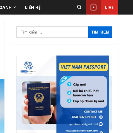
ANTT Tại TP.HCM Năm
DOANH
LIÊN HỆ
LIVE
2026
2
12/06/2026
Tìm
Điều kiện thu nhập bảo
kiếm
lãnh visa F-6 (visa kết hôn
Hàn Quốc) – Quy định áp
cho:
dụng từ 2026
3
12/06/2026
Mức phạt quá hạn visa Việt
Nam: Cập nhập mới nhất
11/06/2026
4
Quốc tịch khó xin visa Việt
Nam: Danh sách cập nhật
và những điều cần biết năm
2026