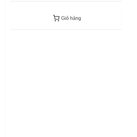
2
12/06/2026
Giỏ hàng
Điều kiện thu nhập bảo
lãnh visa F-6 (visa kết hôn
Hàn Quốc) – Quy định áp
dụng từ 2026
3
12/06/2026
Mức phạt quá hạn visa Việt
Nam: Cập nhập mới nhất
11/06/2026
4