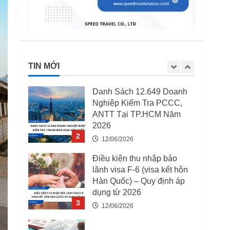
5
15/04/2026
03 Trường Hợp Bị Thu Hồi
Giấy Phép Lao Động Từ
07/08/2025
TIN MỚI
12/06/2026
1
Danh Sách 12.649 Doanh
Nghiệp Kiểm Tra PCCC,
ANTT Tại TP.HCM Năm
2026
2
12/06/2026
Điều kiện thu nhập bảo
lãnh visa F-6 (visa kết hôn
Hàn Quốc) – Quy định áp
dụng từ 2026
3
12/06/2026