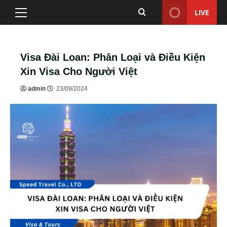
Skip
LIVE
Primary
to
Menu
content
Visa Đài Loan: Phân Loại và Điều Kiện
Xin Visa Cho Người Việt
admin
23/09/2024