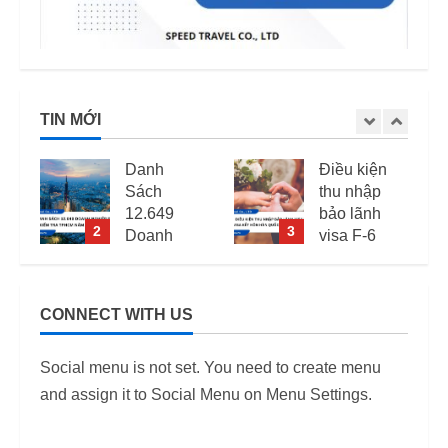
TIN MỚI
Điều kiện
Mức phạt
thu nhập
quá hạn
bảo lãnh
visa Việt
3
4
visa F-6
Nam: Cập
(visa kết
nhập mới
hôn Hàn
nhất
Quốc) –
CONNECT WITH US
i
Quy định
11/06/2026
áp dụng
6
Social menu is not set. You need to create menu
từ 2026
and assign it to Social Menu on Menu Settings.
12/06/2026