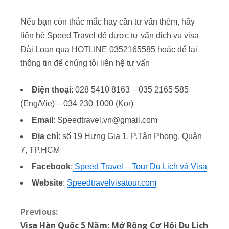
Nếu bạn còn thắc mắc hay cần tư vấn thêm, hãy
liên hệ Speed Travel để được tư vấn dịch vụ visa
Đài Loan qua HOTLINE 0352165585 hoặc để lại
thông tin để chúng tôi liên hệ tư vấn
Điện thoại
: 028 5410 8163 – 035 2165 585
(Eng/Vie) – 034 230 1000 (Kor)
Email
: Speedtravel.vn@gmail.com
Địa chỉ
: số 19 Hưng Gia 1, P.Tân Phong, Quận
7, TP.HCM
Facebook
:
Speed Travel – Tour Du Lịch và Visa
Website
:
Speedtravelvisatour.com
Previous:
C
Visa Hàn Quốc 5 Năm: Mở Rộng Cơ Hội Du Lịch