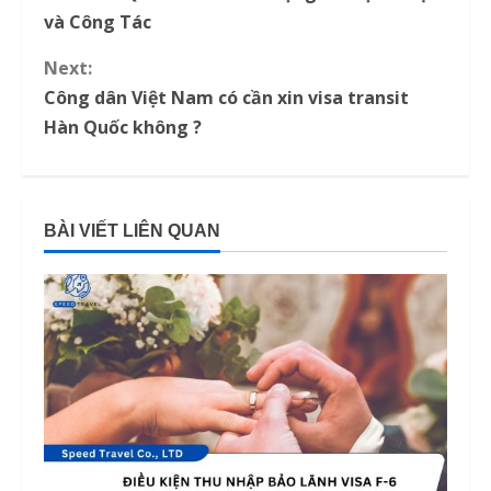
o
và Công Tác
n
Next:
Công dân Việt Nam có cần xin visa transit
t
Hàn Quốc không ?
i
n
BÀI VIẾT LIÊN QUAN
u
e
R
e
a
d