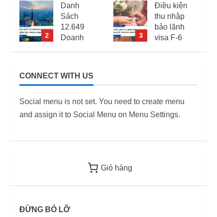
Điều kiện
Mức phạt
thu nhập
quá hạn
bảo lãnh
visa Việt
3
4
visa F-6
Nam: Cập
(visa kết
nhập mới
hôn Hàn
nhất
Quốc) –
CONNECT WITH US
i
Quy định
11/06/2026
áp dụng
6
Social menu is not set. You need to create menu
từ 2026
and assign it to Social Menu on Menu Settings.
12/06/2026
Giỏ hàng
ĐỪNG BỎ LỠ