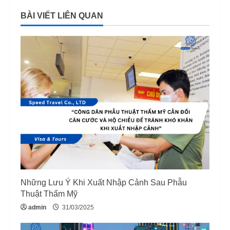
n
BÀI VIẾT LIÊN QUAN
u
e
R
e
a
d
i
n
Những Lưu Ý Khi Xuất Nhập Cảnh Sau Phẫu
g
Thuật Thẩm Mỹ
admin
31/03/2025