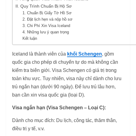
II. Quy Trình Chuẩn Bị Hộ Sơ
1. Chuẩn Bị Giấy Tờ Hồ Sơ
2. Đặt lịch hẹn và nộp hồ sơ
3. Chi Phí Xin Visa Iceland
4. Những lưu ý quan trọng
Kết luận
Iceland là thành viên của
khối Schengen
, gồm
quốc gia cho phép di chuyển tự do mà không cần
kiểm tra biên giới. Visa Schengen có giá trị trong
toàn khu vực. Tuy nhiên, visa này chỉ dành cho lưu
trú ngắn hạn (dưới 90 ngày). Để lưu trú lâu hơn,
bạn cần xin visa quốc gia (loại D).
Visa ngắn hạn (Visa Schengen – Loại C):
Dành cho mục đích: Du lịch, công tác, thăm thân,
điều trị y tế, v.v.