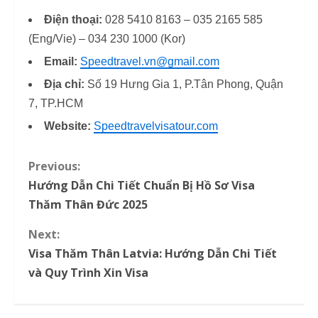
Điện thoại:
028 5410 8163 – 035 2165 585
(Eng/Vie) – 034 230 1000 (Kor)
Email:
Speedtravel.vn@gmail.com
Địa chỉ:
Số 19 Hưng Gia 1, P.Tân Phong, Quận
7, TP.HCM
Website:
Speedtravelvisatour.com
Previous:
C
Hướng Dẫn Chi Tiết Chuẩn Bị Hồ Sơ Visa
o
Thăm Thân Đức 2025
n
Next:
Visa Thăm Thân Latvia: Hướng Dẫn Chi Tiết
t
và Quy Trình Xin Visa
i