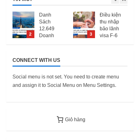
Điều kiện
Mức phạt
thu nhập
quá hạn
bảo lãnh
visa Việt
3
4
visa F-6
Nam: Cập
(visa kết
nhập mới
hôn Hàn
nhất
Quốc) –
CONNECT WITH US
i
Quy định
11/06/2026
áp dụng
6
Social menu is not set. You need to create menu
từ 2026
and assign it to Social Menu on Menu Settings.
12/06/2026
Giỏ hàng