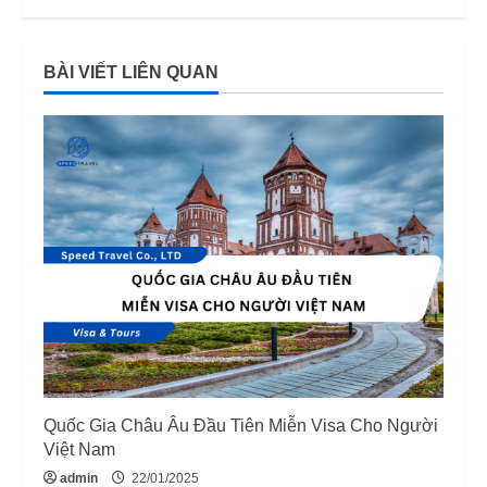
n
BÀI VIẾT LIÊN QUAN
u
e
R
e
a
d
i
n
Quốc Gia Châu Âu Đầu Tiên Miễn Visa Cho Người
g
Việt Nam
admin
22/01/2025