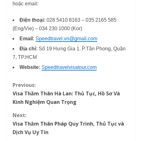
hoặc email:
Điện thoại:
028 5410 8163 – 035 2165 585
(Eng/Vie) – 034 230 1000 (Kor)
Email:
Speedtravel.vn@gmail.com
Địa chỉ:
Số 19 Hưng Gia 1, P.Tân Phong, Quận
7, TP.HCM
Website:
Speedtravelvisatour.com
Previous:
C
Visa Thăm Thân Hà Lan: Thủ Tục, Hồ Sơ Và
o
Kinh Nghiệm Quan Trọng
n
Next:
Visa Thăm Thân Pháp Quy Trình, Thủ Tục và
t
Dịch Vụ Uy Tín
i