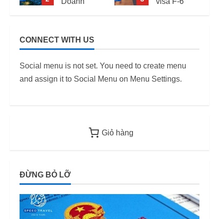
Doanh
visa F-6
Nghiệp
(visa kết
Kiểm Tra
hôn Hàn
PCCC,
Quốc) –
CONNECT WITH US
2
ANTT Tại
Quy định
TP.HCM
áp dụng
Social menu is not set. You need to create menu
Năm 2026
từ 2026
and assign it to Social Menu on Menu Settings.
12/06/2026
12/06/2026
Giỏ hàng
ĐỪNG BỎ LỠ