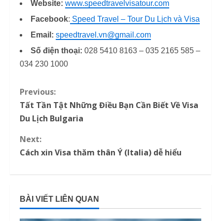
Website:
www.speedtravelvisatour.com
Facebook
:
Speed Travel – Tour Du Lịch và Visa
Email:
speedtravel.vn@gmail.com
Số điện thoại:
028 5410 8163 – 035 2165 585 –
034 230 1000
Previous:
C
Tất Tần Tật Những Điều Bạn Cần Biết Về Visa
o
Du Lịch Bulgaria
n
Next:
Cách xin Visa thăm thân Ý (Italia) dễ hiểu
t
i
n
BÀI VIẾT LIÊN QUAN
u