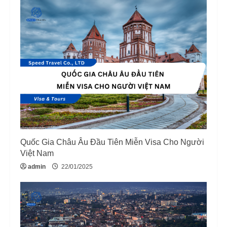
e
R
e
a
d
i
Quốc Gia Châu Âu Đầu Tiên Miễn Visa Cho Người
n
Việt Nam
g
admin
22/01/2025