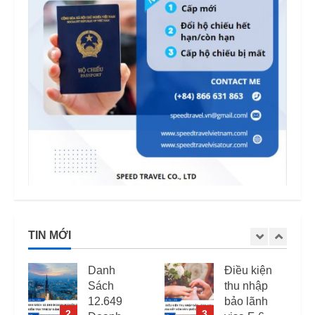
TIN MỚI
Danh
Điều kiện
Sách
thu nhập
12.649
bảo lãnh
2
3